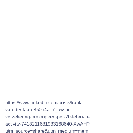
https://www.linkedin.com/posts/frank-
van-der-laan-850b4a17_uw-pi-
verzekering-prolongeert-per-20-februari-
activity-7418211681933168640-XwAH?
utm_source=share&utm_medium=mem