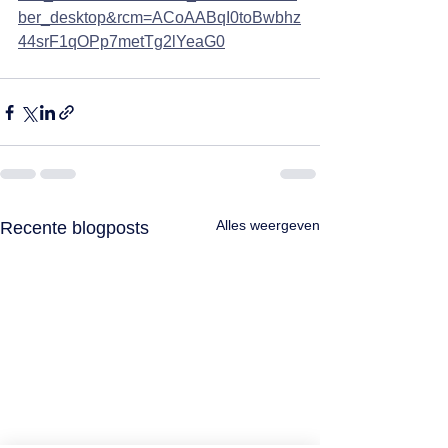
ber_desktop&rcm=ACoAABqI0toBwbhz
44srF1qOPp7metTg2lYeaG0
Alles weergeven
Recente blogposts